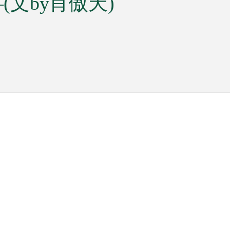
文by肖傲天)