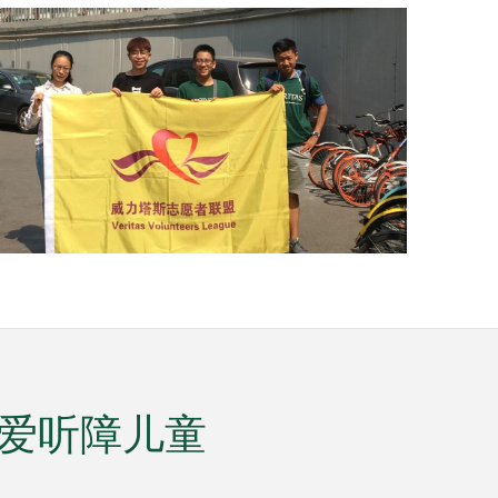
|关爱听障儿童