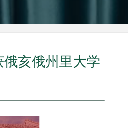
同学收获俄亥俄州里大学